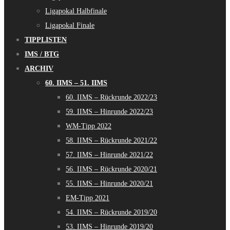
Ligapokal Halbfinale
Ligapokal Finale
TIPPLISTEN
IMS / BTG
ARCHIV
60. IIMS – 51. IIMS
60. IIMS – Rückrunde 2022/23
59. IIMS – Hinrunde 2022/23
WM-Tipp 2022
58. IIMS – Rückrunde 2021/22
57. IIMS – Hinrunde 2021/22
56. IIMS – Rückrunde 2020/21
55. IIMS – Hinrunde 2020/21
EM-Tipp 2021
54. IIMS – Rückrunde 2019/20
53. IIMS – Hinrunde 2019/20