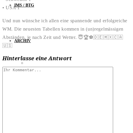
IMS / BTG
• USA 1
Und nun wünsche ich allen eine spannende und erfolgreiche
WM. Die neuesten Tabellen kommen in (un)regelmässigen
Abständen, je nach Zeit und Wetter. 😇🏆⚽🇩🇪🇲🇽🇨🇦
ARCHIV
🇺🇸
Hinterlasse eine Antwort
60. IIMS – 51. IIMS
60. IIMS – Rückrunde 2022/23
59. IIMS – Hinrunde 2022/23
WM-Tipp 2022
58. IIMS – Rückrunde 2021/22
57. IIMS – Hinrunde 2021/22
56. IIMS – Rückrunde 2020/21
55. IIMS – Hinrunde 2020/21
EM-Tipp 2021