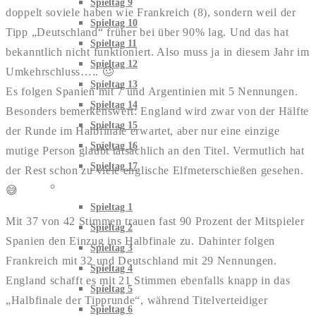
Spieltag 9
doppelt soviele haben wie Frankreich (8), sondern weil der
Spieltag 10
Tipp „Deutschland“ früher bei über 90% lag. Und das hat
Spieltag 11
bekanntlich nicht funktioniert. Also muss ja in diesem Jahr im
Spieltag 12
Umkehrschluss….. 🥴
Spieltag 13
Es folgen Spanien mit 7 und Argentinien mit 5 Nennungen.
Spieltag 14
Besonders bemerkenswert: England wird zwar von der Hälfte
Spieltag 15
der Runde im Halbfinale erwartet, aber nur eine einzige
Spieltag 16
mutige Person glaubt tatsächlich an den Titel. Vermutlich hat
Spieltag 17
der Rest schon zu viele englische Elfmeterschießen gesehen.
MASTERS-CUP 2A
😅
Spieltag 1
Mit 37 von 42 Stimmen trauen fast 90 Prozent der Mitspieler
Spieltag 2
Spanien den Einzug ins Halbfinale zu. Dahinter folgen
Spieltag 3
Frankreich mit 32 und Deutschland mit 29 Nennungen.
Spieltag 4
England schafft es mit 21 Stimmen ebenfalls knapp in das
Spieltag 5
„Halbfinale der Tipprunde“, während Titelverteidiger
Spieltag 6