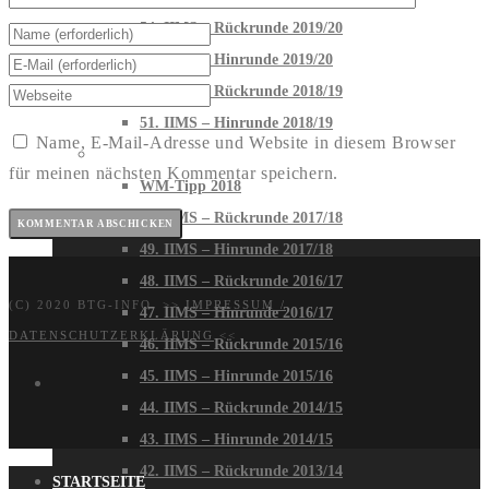
54. IIMS – Rückrunde 2019/20
53. IIMS – Hinrunde 2019/20
52. IIMS – Rückrunde 2018/19
51. IIMS – Hinrunde 2018/19
Name, E-Mail-Adresse und Website in diesem Browser
50. IIMS – 40. IIMS
für meinen nächsten Kommentar speichern.
WM-Tipp 2018
50. IIMS – Rückrunde 2017/18
49. IIMS – Hinrunde 2017/18
48. IIMS – Rückrunde 2016/17
(C) 2020 BTG-INFO >>
IMPRESSUM /
47. IIMS – Hinrunde 2016/17
DATENSCHUTZERKLÄRUNG
<<
46. IIMS – Rückrunde 2015/16
45. IIMS – Hinrunde 2015/16
44. IIMS – Rückrunde 2014/15
43. IIMS – Hinrunde 2014/15
42. IIMS – Rückrunde 2013/14
STARTSEITE