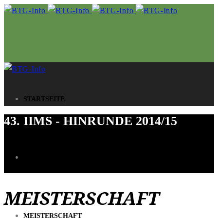
STARTSEITE
43. IIMS - HINRUNDE 2014/15
WM-TIPP 2026
MEISTERSCHAFT
MEISTERSCHAFT