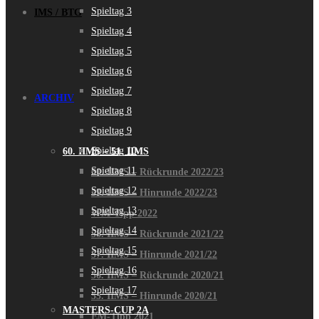
Spieltag 3
IMS / BTG
Spieltag 4
Spieltag 5
Spieltag 6
Spieltag 7
ARCHIV
Spieltag 8
Spieltag 9
Spieltag 10
60. IIMS – 51. IIMS
Spieltag 11
60. IIMS – Rückrunde 2022/23
Spieltag 12
59. IIMS – Hinrunde 2022/23
Spieltag 13
WM-Tipp 2022
Spieltag 14
58. IIMS – Rückrunde 2021/22
Spieltag 15
57. IIMS – Hinrunde 2021/22
Spieltag 16
56. IIMS – Rückrunde 2020/21
Spieltag 17
55. IIMS – Hinrunde 2020/21
MASTERS-CUP 2A
EM-Tipp 2021