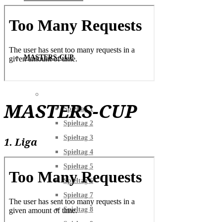
MASTERS-CUP
MASTERS-CUP 1. LIGA
MASTERS-CUP
Spieltag 1
Spieltag 2
Spieltag 3
1. Liga
Spieltag 4
Spieltag 5
Spieltag 6
Spieltag 7
Spieltag 8