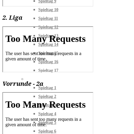
Spieltag 9
Spieltag 10
2. Liga
Spieltag 11
Spieltag 12
Spieltag 13
Spieltag 14
Spieltag 15
Spieltag 16
Spieltag 17
MASTERS-CUP 2A
Vorrunde - 2a
Spieltag 1
Spieltag 2
Spieltag 3
Spieltag 4
Spieltag 5
Spieltag 6