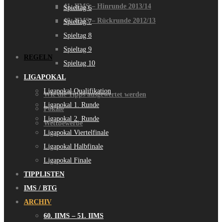
41. IIMS – Hinrunde 2013/14
Spieltag 6
40. IIMS – Rückrunde 2012/13
Spieltag 7
Spieltag 8
Spieltag 9
REGELN
Spieltag 10
LIGAPOKAL
Ligapokal Qualifikation
Wie die Tipps ausgewertet werden
Ligapokal 1. Runde
Pokale
Ligapokal 2. Runde
Wettbewerbe
Ligapokal Viertelfinale
Ligapokal Halbfinale
Ligapokal Finale
TIPPLISTEN
IMS / BTG
ARCHIV
60. IIMS – 51. IIMS