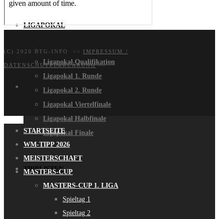
LIGAPOKAL
(C) 2020 BTG-INFO >>
IMPRESSUM /
Ligapokal Qualifikation
DATENSCHUTZERKLÄRUNG
<<
Ligapokal 1. Runde
Ligapokal 2. Runde
Ligapokal Viertelfinale
Ligapokal Halbfinale
STARTSEITE
Ligapokal Finale
WM-TIPP 2026
MEISTERSCHAFT
TIPPLISTEN
MASTERS-CUP
MASTERS-CUP 1. LIGA
Spieltag 1
Spieltag 2