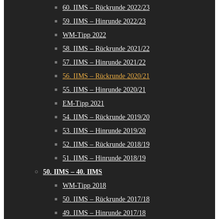
60. IIMS – Rückrunde 2022/23
59. IIMS – Hinrunde 2022/23
WM-Tipp 2022
58. IIMS – Rückrunde 2021/22
57. IIMS – Hinrunde 2021/22
56. IIMS – Rückrunde 2020/21
55. IIMS – Hinrunde 2020/21
EM-Tipp 2021
54. IIMS – Rückrunde 2019/20
53. IIMS – Hinrunde 2019/20
52. IIMS – Rückrunde 2018/19
51. IIMS – Hinrunde 2018/19
50. IIMS – 40. IIMS
WM-Tipp 2018
50. IIMS – Rückrunde 2017/18
49. IIMS – Hinrunde 2017/18