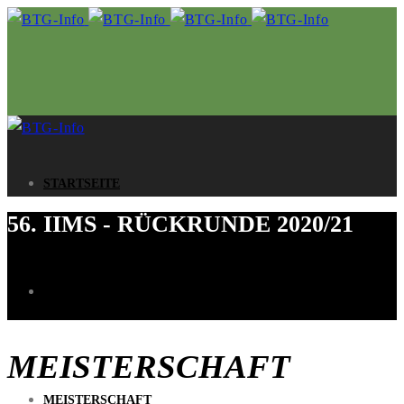
STARTSEITE
56. IIMS - RÜCKRUNDE 2020/21
WM-TIPP 2026
MEISTERSCHAFT
MEISTERSCHAFT