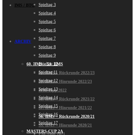
Spieltag 3
IMS / BTG
Spieltag 4
Spieltag 5
Spieltag 6
Spieltag 7
ARCHIV
Spieltag 8
Spieltag 9
Spieltag 10
60. IIMS – 51. IIMS
Spieltag 11
60. IIMS – Rückrunde 2022/23
Spieltag 12
59. IIMS – Hinrunde 2022/23
Spieltag 13
WM-Tipp 2022
Spieltag 14
58. IIMS – Rückrunde 2021/22
Spieltag 15
57. IIMS – Hinrunde 2021/22
Spieltag 16
56. IIMS – Rückrunde 2020/21
Spieltag 17
55. IIMS – Hinrunde 2020/21
MASTERS-CUP 2A
EM-Tipp 2021