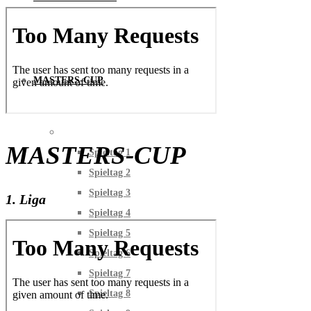
MASTERS-CUP
MASTERS-CUP 1. LIGA
MASTERS-CUP
Spieltag 1
Spieltag 2
Spieltag 3
1. Liga
Spieltag 4
Spieltag 5
Spieltag 6
Spieltag 7
Spieltag 8