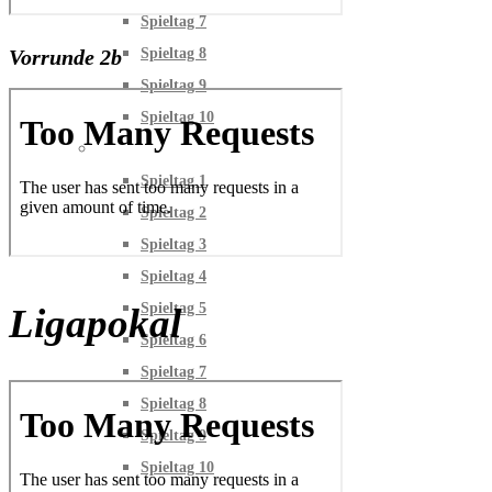
Spieltag 7
Vorrunde 2b
Spieltag 8
Spieltag 9
Spieltag 10
MASTERS-CUP 2B
Spieltag 1
Spieltag 2
Spieltag 3
Spieltag 4
Spieltag 5
Ligapokal
Spieltag 6
Spieltag 7
Spieltag 8
Spieltag 9
Spieltag 10