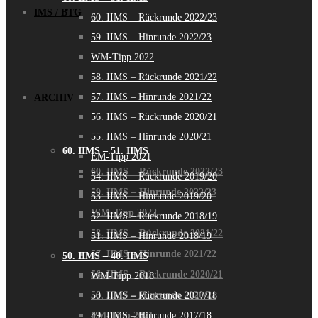
IMS / BTG
60. IIMS – Rückrunde 2022/23
59. IIMS – Hinrunde 2022/23
WM-Tipp 2022
58. IIMS – Rückrunde 2021/22
57. IIMS – Hinrunde 2021/22
ARCHIV
56. IIMS – Rückrunde 2020/21
55. IIMS – Hinrunde 2020/21
60. IIMS – 51. IIMS
EM-Tipp 2021
60. IIMS – Rückrunde 2022/23
54. IIMS – Rückrunde 2019/20
59. IIMS – Hinrunde 2022/23
53. IIMS – Hinrunde 2019/20
WM-Tipp 2022
52. IIMS – Rückrunde 2018/19
58. IIMS – Rückrunde 2021/22
51. IIMS – Hinrunde 2018/19
57. IIMS – Hinrunde 2021/22
50. IIMS – 40. IIMS
56. IIMS – Rückrunde 2020/21
WM-Tipp 2018
55. IIMS – Hinrunde 2020/21
50. IIMS – Rückrunde 2017/18
EM-Tipp 2021
49. IIMS – Hinrunde 2017/18