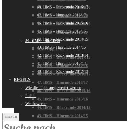
48. IIMS – Rückrunde 2016/17
54. IIMS – Rückrunde 2019/20
47. IIMS – Hinrunde 2016/17
53. IIMS – Hinrunde 2019/20
46. IIMS – Rückrunde 2015/16
52. IIMS – Rückrunde 2018/19
45. IIMS – Hinrunde 2015/16
51. IIMS – Hinrunde 2018/19
44. IIMS – Rückrunde 2014/15
50. IIMS – 40. IIMS
43. IIMS – Hinrunde 2014/15
WM-Tipp 2018
42. IIMS – Rückrunde 2013/14
50. IIMS – Rückrunde 2017/18
41. IIMS – Hinrunde 2013/14
49. IIMS – Hinrunde 2017/18
40. IIMS – Rückrunde 2012/13
48. IIMS – Rückrunde 2016/17
REGELN
47. IIMS – Hinrunde 2016/17
Wie die Tipps ausgewertet werden
46. IIMS – Rückrunde 2015/16
Pokale
45. IIMS – Hinrunde 2015/16
Wettbewerbe
44. IIMS – Rückrunde 2014/15
43. IIMS – Hinrunde 2014/15
SEARCH
42. IIMS – Rückrunde 2013/14