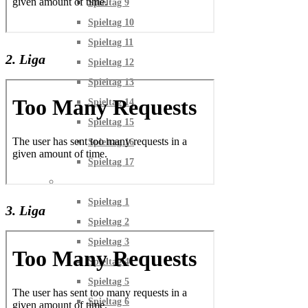
Spieltag 9
Spieltag 10
Spieltag 11
2. Liga
Spieltag 12
Spieltag 13
Spieltag 14
Spieltag 15
Spieltag 16
Spieltag 17
MASTERS-CUP 2A
Spieltag 1
3. Liga
Spieltag 2
Spieltag 3
Spieltag 4
Spieltag 5
Spieltag 6