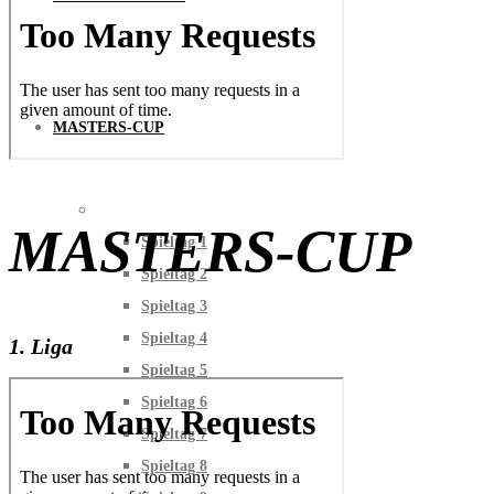
MASTERS-CUP
MASTERS-CUP 1. LIGA
MASTERS-CUP
Spieltag 1
Spieltag 2
Spieltag 3
Spieltag 4
1. Liga
Spieltag 5
Spieltag 6
Spieltag 7
Spieltag 8