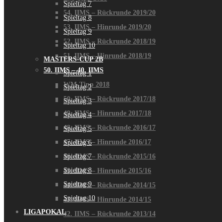
Spieltag 7
54. IIMS – Rückrunde 2019/20
Spieltag 8
53. IIMS – Hinrunde 2019/20
Spieltag 9
52. IIMS – Rückrunde 2018/19
Spieltag 10
51. IIMS – Hinrunde 2018/19
MASTERS-CUP 2B
50. IIMS – 40. IIMS
Spieltag 1
WM-Tipp 2018
Spieltag 2
50. IIMS – Rückrunde 2017/18
Spieltag 3
49. IIMS – Hinrunde 2017/18
Spieltag 4
48. IIMS – Rückrunde 2016/17
Spieltag 5
47. IIMS – Hinrunde 2016/17
Spieltag 6
Spieltag 7
46. IIMS – Rückrunde 2015/16
Spieltag 8
45. IIMS – Hinrunde 2015/16
Spieltag 9
44. IIMS – Rückrunde 2014/15
Spieltag 10
43. IIMS – Hinrunde 2014/15
LIGAPOKAL
42. IIMS – Rückrunde 2013/14