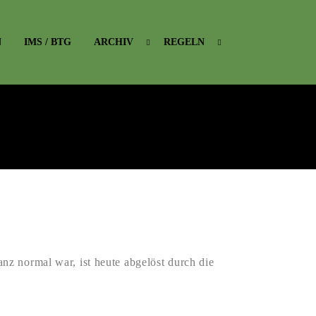
N
IMS / BTG
ARCHIV
REGELN
z normal war, ist heute abgelöst durch die