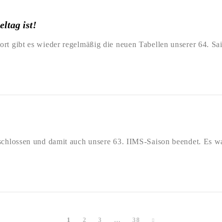
eltag ist!
fort gibt es wieder regelmäßig die neuen Tabellen unserer 64. 
geschlossen und damit auch unsere 63. IIMS-Saison beendet. Es 
1
2
3
…
38