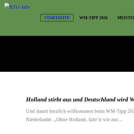
STARTSEITE
WM-TIPP 2026
MEISTE
Holland stirbt aus und Deutschland wird We
Und damit herzlich willkommen beim WM-Tipp 2026! 
Niederlande. „Ohne Holland, fahr’n wir zur…