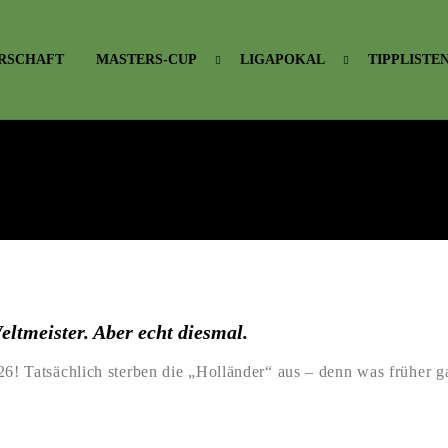
RSCHAFT
MASTERS-CUP
LIGAPOKAL
TIPPLISTE
ltmeister. Aber echt diesmal.
Tatsächlich sterben die „Holländer“ aus – denn was früher gan