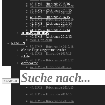
45. IIMS – Hinrunde 2015/16
54. IIMS – Rückrunde 2019/20
44. IIMS – Rückrunde 2014/15
53. IIMS – Hinrunde 2019/20
43. IIMS – Hinrunde 2014/15
52. IIMS – Rückrunde 2018/19
42. IIMS – Rückrunde 2013/14
51. IIMS – Hinrunde 2018/19
41. IIMS – Hinrunde 2013/14
50. IIMS – 40. IIMS
40. IIMS – Rückrunde 2012/13
WM-Tipp 2018
REGELN
50. IIMS – Rückrunde 2017/18
Wie die Tipps ausgewertet werden
49. IIMS – Hinrunde 2017/18
Pokale
48. IIMS – Rückrunde 2016/17
Wettbewerbe
47. IIMS – Hinrunde 2016/17
46. IIMS – Rückrunde 2015/16
SEARCH
45. IIMS – Hinrunde 2015/16
44. IIMS – Rückrunde 2014/15
43. IIMS – Hinrunde 2014/15
42. IIMS – Rückrunde 2013/14