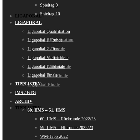
Spieltag 9
Spieltag 10
LIGAPOKAL
LIGAPOKAL
Ligapokal Qualifikation
Ligapokal Qualifikation
Ligapokal 1. Runde
Ligapokal 1. Runde
Ligapokal 2. Runde
Ligapokal Viertelfinale
Ligapokal 2. Runde
Ligapokal Halbfinale
Ligapokal Viertelfinale
Ligapokal Finale
Ligapokal Halbfinale
TIPPLISTEN
Ligapokal Finale
IMS / BTG
ARCHIV
TIPPLISTEN
60. IIMS – 51. IIMS
60. IIMS – Rückrunde 2022/23
59. IIMS – Hinrunde 2022/23
WM-Tipp 2022