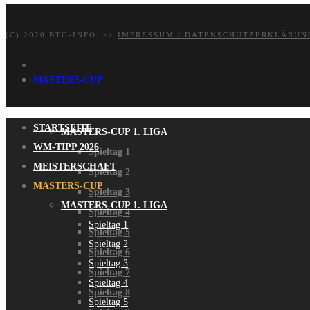
(C) 2020 BTG-INFO >>
IMPRESSUM / DATENSCHUTZERKLÄRUN
MASTERS-CUP
STARTSEITE
MASTERS-CUP 1. LIGA
WM-TIPP 2026
Spieltag 1
MEISTERSCHAFT
Spieltag 2
MASTERS-CUP
Spieltag 3
MASTERS-CUP 1. LIGA
Spieltag 4
Spieltag 1
Spieltag 5
Spieltag 2
Spieltag 6
Spieltag 3
Spieltag 7
Spieltag 4
Spieltag 8
Spieltag 5