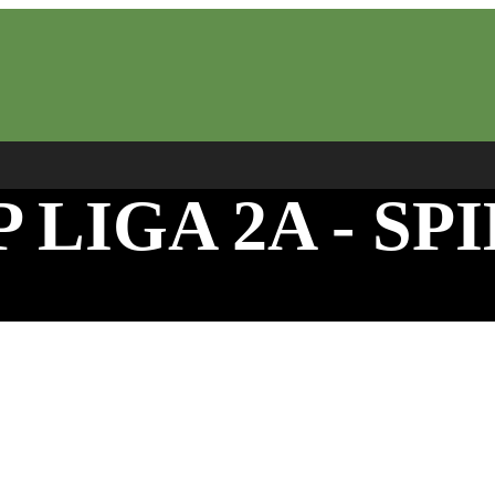
LIGA 2A - SP