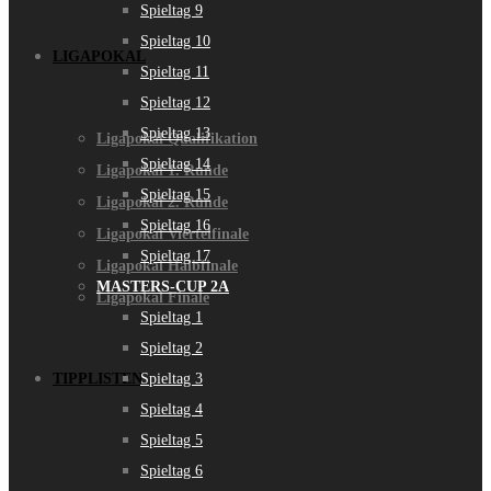
Spieltag 9
Spieltag 10
LIGAPOKAL
Spieltag 11
Spieltag 12
Spieltag 13
Ligapokal Qualifikation
Spieltag 14
Ligapokal 1. Runde
Spieltag 15
Ligapokal 2. Runde
Spieltag 16
Ligapokal Viertelfinale
Spieltag 17
Ligapokal Halbfinale
MASTERS-CUP 2A
Ligapokal Finale
Spieltag 1
Spieltag 2
Spieltag 3
TIPPLISTEN
Spieltag 4
Spieltag 5
Spieltag 6