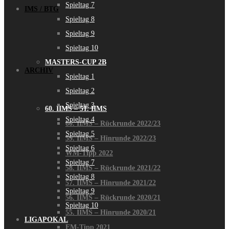
Spieltag 7
IMS / BTG
Spieltag 8
Spieltag 9
Spieltag 10
MASTERS-CUP 2B
ARCHIV
Spieltag 1
Spieltag 2
Spieltag 3
60. IIMS – 51. IIMS
Spieltag 4
60. IIMS – Rückrunde 2022/23
Spieltag 5
59. IIMS – Hinrunde 2022/23
Spieltag 6
WM-Tipp 2022
Spieltag 7
58. IIMS – Rückrunde 2021/22
Spieltag 8
57. IIMS – Hinrunde 2021/22
Spieltag 9
56. IIMS – Rückrunde 2020/21
Spieltag 10
55. IIMS – Hinrunde 2020/21
LIGAPOKAL
EM-Tipp 2021