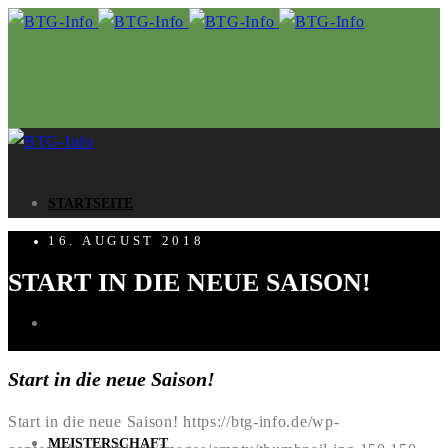
STARTSEITE
16. AUGUST 2018
START IN DIE NEUE SAISON!
WM-TIPP 2026
Start in die neue Saison!
Start in die neue Saison!
https://btg-info.de/wp-
MEISTERSCHAFT