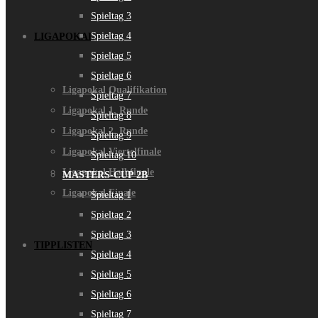
Spieltag 3
Spieltag 4
LIGAPOKAL
Spieltag 5
Spieltag 6
Ligapokal Qualifikation
Spieltag 7
Ligapokal 1. Runde
Spieltag 8
Ligapokal 2. Runde
Spieltag 9
Ligapokal Viertelfinale
Spieltag 10
Ligapokal Halbfinale
MASTERS-CUP 2B
Ligapokal Finale
Spieltag 1
Spieltag 2
Spieltag 3
TIPPLISTEN
Spieltag 4
Spieltag 5
Spieltag 6
Spieltag 7