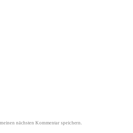
 meinen nächsten Kommentar speichern.