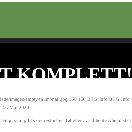
IST KOMPLETT
blade/images/empty/thumbnail.jpg
150
150
BTG-Info
BTG-Info
0
22. Mai 2020
ledigt sind gibt's die restlichen Tabellen. Und heute Abend starte