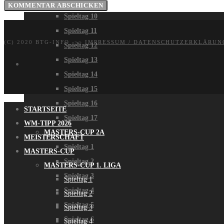
Spieltag 9
Spieltag 10
Spieltag 11
(C) 2020 BTG-INFO >>
IMPRESSUM / DATENSCHUTZERKLÄRUN
Spieltag 12
Spieltag 13
Spieltag 14
Spieltag 15
Spieltag 16
STARTSEITE
Spieltag 17
WM-TIPP 2026
MASTERS-CUP 2A
MEISTERSCHAFT
Spieltag 1
MASTERS-CUP
Spieltag 2
MASTERS-CUP 1. LIGA
Spieltag 3
Spieltag 1
Spieltag 4
Spieltag 2
Spieltag 5
Spieltag 3
Spieltag 6
Spieltag 4