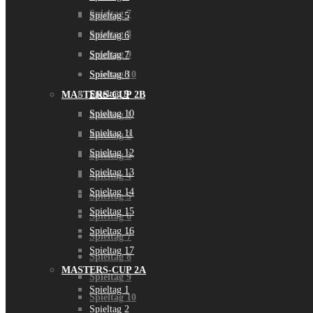
Spieltag 7
Spieltag 5
Spieltag 8
Spieltag 6
Spieltag 9
Spieltag 7
Spieltag 10
Spieltag 8
Spieltag 9
MASTERS-CUP 2B
Spieltag 10
Spieltag 1
Spieltag 11
Spieltag 2
Spieltag 12
Spieltag 3
Spieltag 13
Spieltag 4
Spieltag 14
Spieltag 5
Spieltag 15
Spieltag 6
Spieltag 16
Spieltag 7
Spieltag 17
Spieltag 8
MASTERS-CUP 2A
Spieltag 9
Spieltag 1
Spieltag 10
Spieltag 2