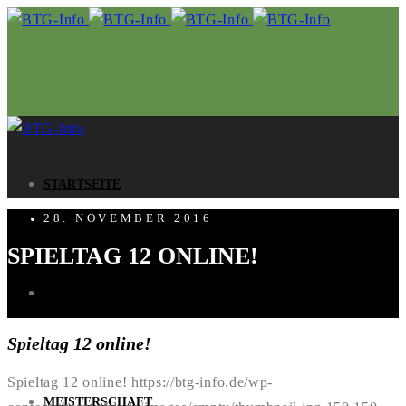
STARTSEITE
28. NOVEMBER 2016
SPIELTAG 12 ONLINE!
WM-TIPP 2026
Spieltag 12 online!
Spieltag 12 online!
https://btg-info.de/wp-
MEISTERSCHAFT