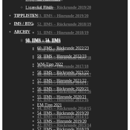
Ligapokal Finale
54. IIMS – Rückrunde 2019/20
TIPPLISTEN
53. IIMS – Hinrunde 2019/20
IMS / BTG
52. IIMS – Rückrunde 2018/19
ARCHIV
51. IIMS – Hinrunde 2018/19
60. IIMS – 51. IIMS
50. IIMS – 40. IIMS
60. IIMS – Rückrunde 2022/23
WM-Tipp 2018
59. IIMS – Hinrunde 2022/23
50. IIMS – Rückrunde 2017/18
WM-Tipp 2022
49. IIMS – Hinrunde 2017/18
58. IIMS – Rückrunde 2021/22
48. IIMS – Rückrunde 2016/17
57. IIMS – Hinrunde 2021/22
47. IIMS – Hinrunde 2016/17
56. IIMS – Rückrunde 2020/21
46. IIMS – Rückrunde 2015/16
55. IIMS – Hinrunde 2020/21
45. IIMS – Hinrunde 2015/16
EM-Tipp 2021
44. IIMS – Rückrunde 2014/15
54. IIMS – Rückrunde 2019/20
43. IIMS – Hinrunde 2014/15
53. IIMS – Hinrunde 2019/20
42. IIMS – Rückrunde 2013/14
52. IIMS – Rückrunde 2018/19