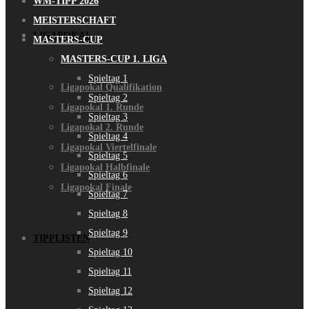
WM-TIPP 2026
MEISTERSCHAFT
LIGAPOKAL
MASTERS-CUP
MASTERS-CUP 1. LIGA
Spieltag 1
Ligapokal Qualifikation
Spieltag 2
Ligapokal 1. Runde
Spieltag 3
Ligapokal 2. Runde
Spieltag 4
Ligapokal Viertelfinale
Spieltag 5
Ligapokal Halbfinale
Spieltag 6
Ligapokal Finale
Spieltag 7
Spieltag 8
Spieltag 9
TIPPLISTEN
Spieltag 10
Spieltag 11
Spieltag 12