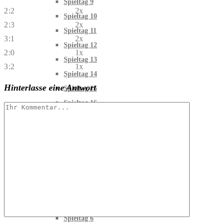
Spieltag 9
2:2
2x
Spieltag 10
2:3
2x
Spieltag 11
3:1
2x
Spieltag 12
2:0
1x
Spieltag 13
3:2
1x
Spieltag 14
Hinterlasse eine Antwort
Spieltag 15
Spieltag 16
Spieltag 17
MASTERS-CUP 2A
Spieltag 1
Spieltag 2
Spieltag 3
Spieltag 4
Spieltag 5
Spieltag 6