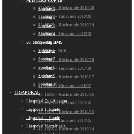
MASTERS-CUP 2B
54. IIMS – Rückrunde 2019/20
Spieltag 1
53. IIMS – Hinrunde 2019/20
Spieltag 2
52. IIMS – Rückrunde 2018/19
Spieltag 3
51. IIMS – Hinrunde 2018/19
Spieltag 4
Spieltag 5
50. IIMS – 40. IIMS
Spieltag 6
WM-Tipp 2018
Spieltag 7
50. IIMS – Rückrunde 2017/18
Spieltag 8
49. IIMS – Hinrunde 2017/18
Spieltag 9
48. IIMS – Rückrunde 2016/17
Spieltag 10
47. IIMS – Hinrunde 2016/17
LIGAPOKAL
46. IIMS – Rückrunde 2015/16
Ligapokal Qualifikation
45. IIMS – Hinrunde 2015/16
Ligapokal 1. Runde
44. IIMS – Rückrunde 2014/15
Ligapokal 2. Runde
43. IIMS – Hinrunde 2014/15
Ligapokal Viertelfinale
42. IIMS – Rückrunde 2013/14