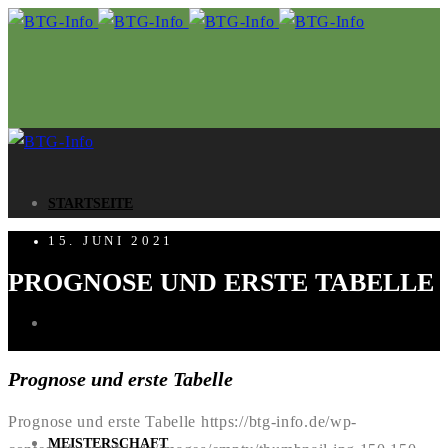
STARTSEITE
15. JUNI 2021
PROGNOSE UND ERSTE TABELLE
WM-TIPP 2026
Prognose und erste Tabelle
Prognose und erste Tabelle
https://btg-info.de/wp-
MEISTERSCHAFT