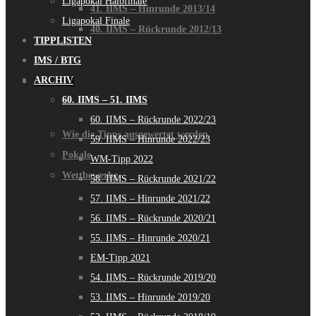
Ligapokal Halbfinale
41. IIMS – Hinrunde 2013/14
Ligapokal Finale
40. IIMS – Rückrunde 2012/13
TIPPLISTEN
IMS / BTG
ARCHIV
REGELN
60. IIMS – 51. IIMS
60. IIMS – Rückrunde 2022/23
Wie die Tipps ausgewertet werden
59. IIMS – Hinrunde 2022/23
Pokale
WM-Tipp 2022
Wettbewerbe
58. IIMS – Rückrunde 2021/22
57. IIMS – Hinrunde 2021/22
56. IIMS – Rückrunde 2020/21
55. IIMS – Hinrunde 2020/21
EM-Tipp 2021
54. IIMS – Rückrunde 2019/20
53. IIMS – Hinrunde 2019/20