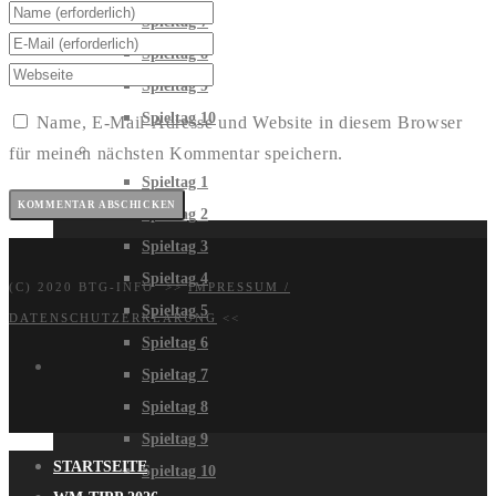
Spieltag 7
Spieltag 8
Spieltag 9
Spieltag 10
Name, E-Mail-Adresse und Website in diesem Browser
MASTERS-CUP 2B
für meinen nächsten Kommentar speichern.
Spieltag 1
Spieltag 2
Spieltag 3
Spieltag 4
(C) 2020 BTG-INFO >>
IMPRESSUM /
Spieltag 5
DATENSCHUTZERKLÄRUNG
<<
Spieltag 6
Spieltag 7
Spieltag 8
Spieltag 9
STARTSEITE
Spieltag 10