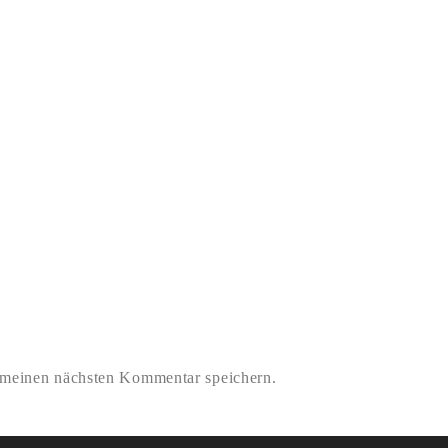
 meinen nächsten Kommentar speichern.