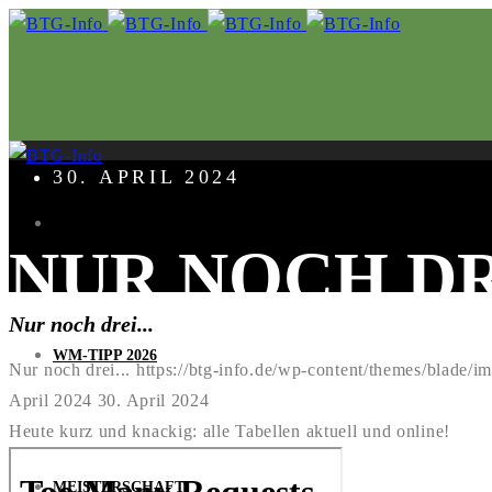
30. APRIL 2024
STARTSEITE
NUR NOCH DRE
Nur noch drei...
WM-TIPP 2026
Nur noch drei...
https://btg-info.de/wp-content/themes/blade/i
April 2024
30. April 2024
Heute kurz und knackig: alle Tabellen aktuell und online!
MEISTERSCHAFT