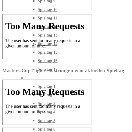
Spieltag 9
Spieltag 10
Spieltag 11
Spieltag 12
Spieltag 13
Spieltag 14
Spieltag 15
Spieltag 16
Spieltag 17
Masters-Cup Liga 2: Paarungen vom aktuellen Spieltag
MASTERS-CUP 2A
Spieltag 1
Spieltag 2
Spieltag 3
Spieltag 4
Spieltag 5
Spieltag 6