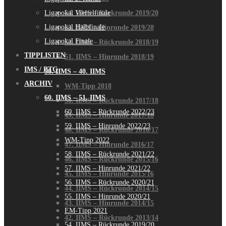
Ligapokal Viertelfinale
54. IIMS – Rückrunde 2019/20
Ligapokal Halbfinale
53. IIMS – Hinrunde 2019/20
Ligapokal Finale
52. IIMS – Rückrunde 2018/19
TIPPLISTEN
51. IIMS – Hinrunde 2018/19
IMS / BTG
50. IIMS – 40. IIMS
ARCHIV
WM-Tipp 2018
60. IIMS – 51. IIMS
50. IIMS – Rückrunde 2017/18
60. IIMS – Rückrunde 2022/23
49. IIMS – Hinrunde 2017/18
59. IIMS – Hinrunde 2022/23
48. IIMS – Rückrunde 2016/17
WM-Tipp 2022
47. IIMS – Hinrunde 2016/17
58. IIMS – Rückrunde 2021/22
46. IIMS – Rückrunde 2015/16
57. IIMS – Hinrunde 2021/22
45. IIMS – Hinrunde 2015/16
56. IIMS – Rückrunde 2020/21
44. IIMS – Rückrunde 2014/15
55. IIMS – Hinrunde 2020/21
43. IIMS – Hinrunde 2014/15
EM-Tipp 2021
42. IIMS – Rückrunde 2013/14
54. IIMS – Rückrunde 2019/20