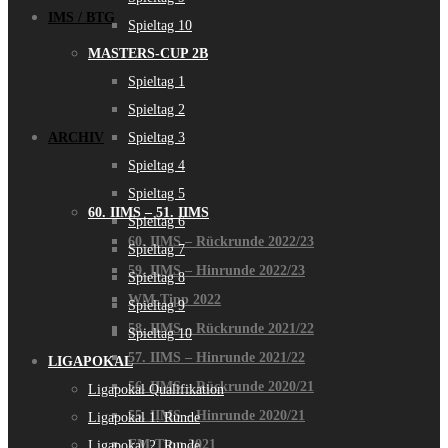
IMS / BTG
Spieltag 10
MASTERS-CUP 2B
Spieltag 1
Spieltag 2
Spieltag 3
ARCHIV
Spieltag 4
Spieltag 5
60. IIMS – 51. IIMS
Spieltag 6
60. IIMS – Rückrunde 2022/23
Spieltag 7
59. IIMS – Hinrunde 2022/23
Spieltag 8
WM-Tipp 2022
Spieltag 9
58. IIMS – Rückrunde 2021/22
Spieltag 10
57. IIMS – Hinrunde 2021/22
LIGAPOKAL
56. IIMS – Rückrunde 2020/21
Ligapokal Qualifikation
55. IIMS – Hinrunde 2020/21
Ligapokal 1. Runde
EM-Tipp 2021
Ligapokal 2. Runde