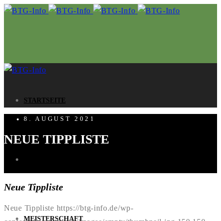
STARTSEITE
8. AUGUST 2021
NEUE TIPPLISTE
WM-TIPP 2026
Neue Tippliste
Neue Tippliste
https://btg-info.de/wp-
MEISTERSCHAFT