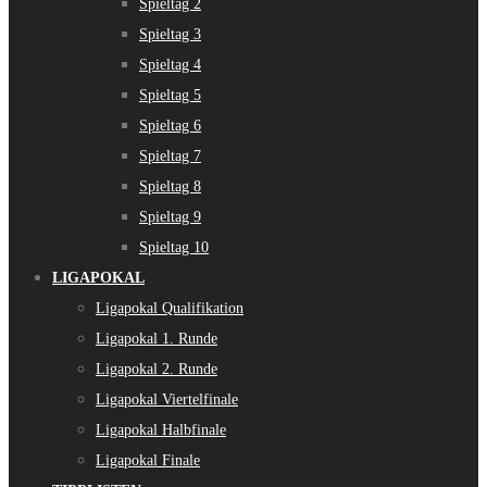
Spieltag 2
Spieltag 3
Spieltag 4
Spieltag 5
Spieltag 6
Spieltag 7
Spieltag 8
Spieltag 9
Spieltag 10
LIGAPOKAL
Ligapokal Qualifikation
Ligapokal 1. Runde
Ligapokal 2. Runde
Ligapokal Viertelfinale
Ligapokal Halbfinale
Ligapokal Finale