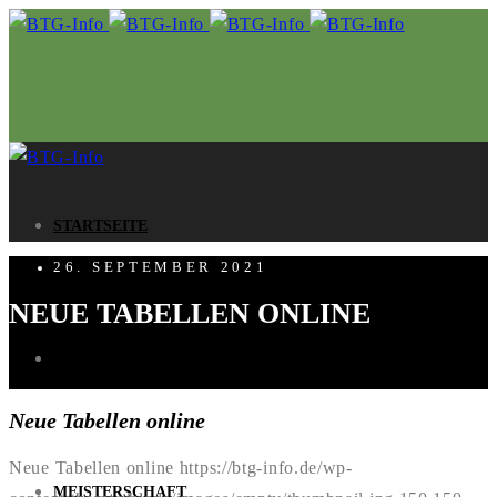
STARTSEITE
26. SEPTEMBER 2021
NEUE TABELLEN ONLINE
WM-TIPP 2026
Neue Tabellen online
Neue Tabellen online
https://btg-info.de/wp-
MEISTERSCHAFT