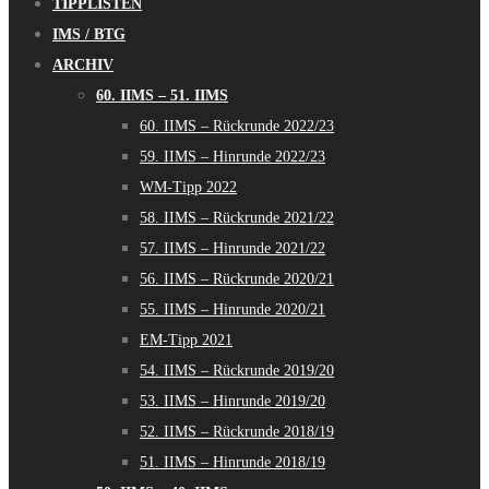
TIPPLISTEN
IMS / BTG
ARCHIV
60. IIMS – 51. IIMS
60. IIMS – Rückrunde 2022/23
59. IIMS – Hinrunde 2022/23
WM-Tipp 2022
58. IIMS – Rückrunde 2021/22
57. IIMS – Hinrunde 2021/22
56. IIMS – Rückrunde 2020/21
55. IIMS – Hinrunde 2020/21
EM-Tipp 2021
54. IIMS – Rückrunde 2019/20
53. IIMS – Hinrunde 2019/20
52. IIMS – Rückrunde 2018/19
51. IIMS – Hinrunde 2018/19