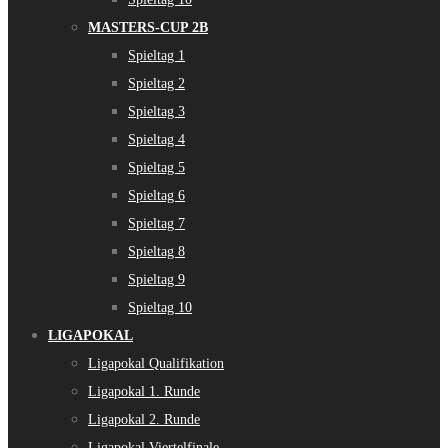
MASTERS-CUP 2B
Spieltag 1
Spieltag 2
Spieltag 3
Spieltag 4
Spieltag 5
Spieltag 6
Spieltag 7
Spieltag 8
Spieltag 9
Spieltag 10
LIGAPOKAL
Ligapokal Qualifikation
Ligapokal 1. Runde
Ligapokal 2. Runde
Ligapokal Viertelfinale