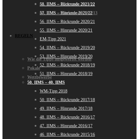
41. IIMS – Hinrunde 2013/14
58. IIMS – Rückrunde 2021/22
57. IIMS – Hinrunde 2021/22
40. IIMS – Rückrunde 2012/13
56. IIMS – Rückrunde 2020/21
55. IIMS – Hinrunde 2020/21
REGELN
EM-Tipp 2021
54. IIMS – Rückrunde 2019/20
53. IIMS – Hinrunde 2019/20
Wie die Tipps ausgewertet werden
52. IIMS – Rückrunde 2018/19
Pokale
51. IIMS – Hinrunde 2018/19
Wettbewerbe
50. IIMS – 40. IIMS
WM-Tipp 2018
50. IIMS – Rückrunde 2017/18
49. IIMS – Hinrunde 2017/18
48. IIMS – Rückrunde 2016/17
47. IIMS – Hinrunde 2016/17
46. IIMS – Rückrunde 2015/16