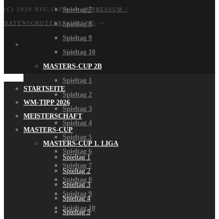
Spieltag 7
(C) 2020 BTG-INFO >>
IMPRESSUM /
DATENSCHUTZERKLÄRUNG
<<
Spieltag 8
Spieltag 9
Spieltag 10
MASTERS-CUP 2B
Spieltag 1
STARTSEITE
Spieltag 2
WM-TIPP 2026
Spieltag 3
MEISTERSCHAFT
Spieltag 4
MASTERS-CUP
Spieltag 5
MASTERS-CUP 1. LIGA
Spieltag 6
Spieltag 1
Spieltag 7
Spieltag 2
Spieltag 8
Spieltag 3
Spieltag 9
Spieltag 4
Spieltag 10
Spieltag 5