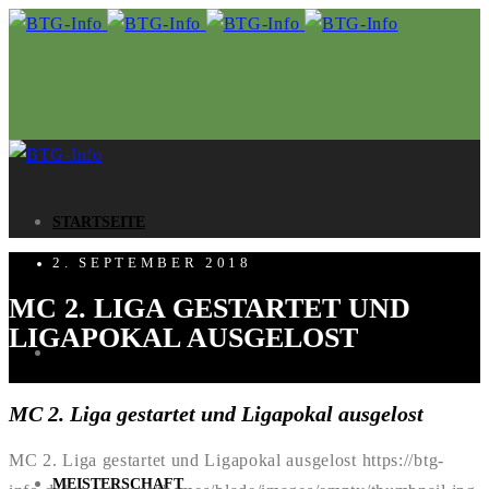
STARTSEITE
2. SEPTEMBER 2018
MC 2. LIGA GESTARTET UND
LIGAPOKAL AUSGELOST
WM-TIPP 2026
MC 2. Liga gestartet und Ligapokal ausgelost
MC 2. Liga gestartet und Ligapokal ausgelost
https://btg-
MEISTERSCHAFT