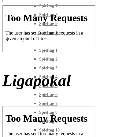
Spieltag 7
Spieltag 8
Spieltag 9
Spieltag 10
MASTERS-CUP 2B
Spieltag 1
Spieltag 2
Spieltag 3
Ligapokal
Spieltag 4
Spieltag 5
Spieltag 6
Spieltag 7
Spieltag 8
Spieltag 9
Spieltag 10