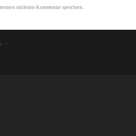
 meinen nächsten Kommentar speichern.
G
<<