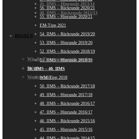
41. IIMS – Hinrunde 2013/14
56. IIMS – Rückrunde 2020/21
40. IIMS – Rückrunde 2012/13
55. IIMS – Hinrunde 2020/21
EM-Tipp 2021
54. IIMS – Rückrunde 2019/20
REGELN
53. IIMS – Hinrunde 2019/20
52. IIMS – Rückrunde 2018/19
Wie die Tipps ausgewertet werden
51. IIMS – Hinrunde 2018/19
Pokale
50. IIMS – 40. IIMS
Wettbewerbe
WM-Tipp 2018
50. IIMS – Rückrunde 2017/18
49. IIMS – Hinrunde 2017/18
48. IIMS – Rückrunde 2016/17
47. IIMS – Hinrunde 2016/17
46. IIMS – Rückrunde 2015/16
45. IIMS – Hinrunde 2015/16
44. IIMS – Rückrunde 2014/15