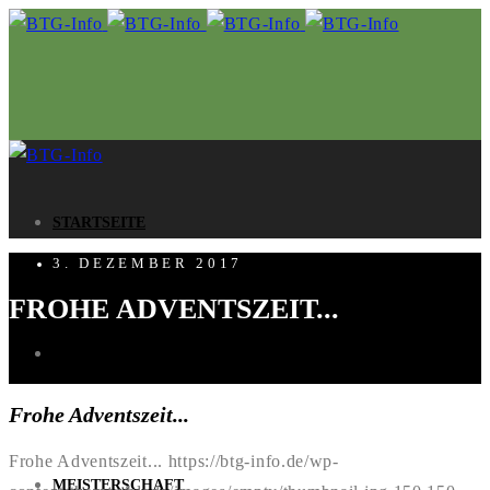
STARTSEITE
3. DEZEMBER 2017
FROHE ADVENTSZEIT...
WM-TIPP 2026
Frohe Adventszeit...
Frohe Adventszeit...
https://btg-info.de/wp-
MEISTERSCHAFT