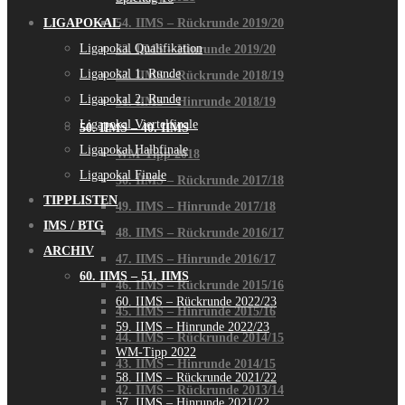
LIGAPOKAL
54. IIMS – Rückrunde 2019/20
Ligapokal Qualifikation
53. IIMS – Hinrunde 2019/20
Ligapokal 1. Runde
52. IIMS – Rückrunde 2018/19
Ligapokal 2. Runde
51. IIMS – Hinrunde 2018/19
Ligapokal Viertelfinale
50. IIMS – 40. IIMS
Ligapokal Halbfinale
WM-Tipp 2018
Ligapokal Finale
50. IIMS – Rückrunde 2017/18
TIPPLISTEN
49. IIMS – Hinrunde 2017/18
IMS / BTG
48. IIMS – Rückrunde 2016/17
ARCHIV
47. IIMS – Hinrunde 2016/17
60. IIMS – 51. IIMS
46. IIMS – Rückrunde 2015/16
60. IIMS – Rückrunde 2022/23
45. IIMS – Hinrunde 2015/16
59. IIMS – Hinrunde 2022/23
44. IIMS – Rückrunde 2014/15
WM-Tipp 2022
43. IIMS – Hinrunde 2014/15
58. IIMS – Rückrunde 2021/22
42. IIMS – Rückrunde 2013/14
57. IIMS – Hinrunde 2021/22