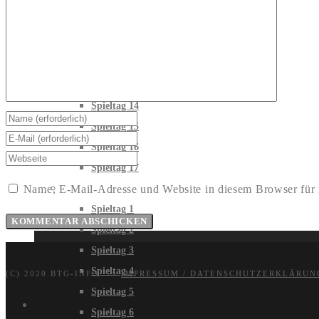
Spieltag 9
Spieltag 10
Spieltag 11
Spieltag 12
Spieltag 13
Spieltag 14
Spieltag 15
Spieltag 16
Spieltag 17
MASTERS-CUP 2A
Name, E-Mail-Adresse und Website in diesem Browser für
Spieltag 1
Spieltag 2
Spieltag 3
Spieltag 4
(C) 2020 BTG-INFO >>
IMPRESSUM / DATENSCHUTZERKLÄRUN
Spieltag 5
Spieltag 6