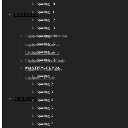
Spieltag 10
Spieltag 11
LIGAPOKAL
Spieltag 12
Spieltag 13
Ligapokal Qualifikation
Spieltag 14
Spieltag 15
Ligapokal 1. Runde
Spieltag 16
Ligapokal 2. Runde
Spieltag 17
Ligapokal Viertelfinale
MASTERS-CUP 2A
Ligapokal Halbfinale
Spieltag 1
Ligapokal Finale
Spieltag 2
Spieltag 3
TIPPLISTEN
Spieltag 4
Spieltag 5
Spieltag 6
Spieltag 7