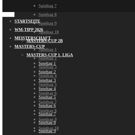
Spieltag 7
Spieltag 8
STARTSEITE
Spieltag 9
WM-TIPP 2026
Spieltag 10
MEISTERSCHAFT
MASTERS-CUP 2B
MASTERS-CUP
Spieltag 1
MASTERS-CUP 1. LIGA
Spieltag 2
Spieltag 1
Spieltag 3
Spieltag 2
Spieltag 4
Spieltag 3
Spieltag 5
Spieltag 4
Spieltag 6
Spieltag 5
Spieltag 7
Spieltag 6
Spieltag 8
Spieltag 7
Spieltag 9
Spieltag 8
Spieltag 10
Spieltag 9