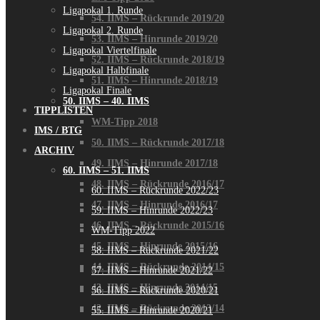
Ligapokal 1. Runde
54. IIMS – Rückrunde 2019/20
Ligapokal 2. Runde
53. IIMS – Hinrunde 2019/20
Ligapokal Viertelfinale
52. IIMS – Rückrunde 2018/19
Ligapokal Halbfinale
51. IIMS – Hinrunde 2018/19
Ligapokal Finale
50. IIMS – 40. IIMS
TIPPLISTEN
WM-Tipp 2018
IMS / BTG
50. IIMS – Rückrunde 2017/18
ARCHIV
49. IIMS – Hinrunde 2017/18
60. IIMS – 51. IIMS
48. IIMS – Rückrunde 2016/17
60. IIMS – Rückrunde 2022/23
47. IIMS – Hinrunde 2016/17
59. IIMS – Hinrunde 2022/23
46. IIMS – Rückrunde 2015/16
WM-Tipp 2022
45. IIMS – Hinrunde 2015/16
58. IIMS – Rückrunde 2021/22
44. IIMS – Rückrunde 2014/15
57. IIMS – Hinrunde 2021/22
43. IIMS – Hinrunde 2014/15
56. IIMS – Rückrunde 2020/21
42. IIMS – Rückrunde 2013/14
55. IIMS – Hinrunde 2020/21