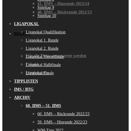
41. IIMS – Hinrunde 2013/14
Spieltag 9
40. IIMS – Rückrunde 2012/13
Spieltag 10
LIGAPOKAL
Ligapokal Qualifikation
REGELN
Ligapokal 1. Runde
Ligapokal 2. Runde
Wie die Tipps ausgewertet werden
Ligapokal Viertelfinale
Pokale
Ligapokal Halbfinale
Wettbewerbe
Ligapokal Finale
TIPPLISTEN
IMS / BTG
ARCHIV
60. IIMS – 51. IIMS
60. IIMS – Rückrunde 2022/23
59. IIMS – Hinrunde 2022/23
WM-Tipp 2022