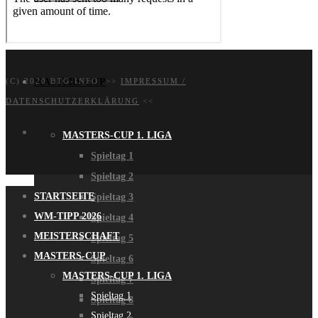
MASTERS-CUP
(C) 2020 BTG-INFO >>
IMPRESSUM /
DATENSCHUTZERKLÄRUNG
<<
MASTERS-CUP 1. LIGA
Spieltag 1
Spieltag 2
STARTSEITE
Spieltag 3
WM-TIPP 2026
Spieltag 4
MEISTERSCHAFT
Spieltag 5
MASTERS-CUP
Spieltag 6
MASTERS-CUP 1. LIGA
Spieltag 7
Spieltag 1
Spieltag 8
Spieltag 2