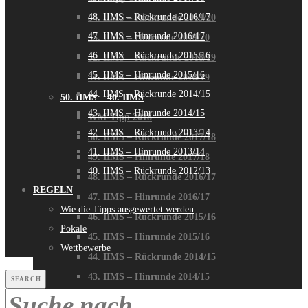
48. IIMS – Rückrunde 2016/17
54. IIMS – Rückrunde 2019/20
47. IIMS – Hinrunde 2016/17
53. IIMS – Hinrunde 2019/20
46. IIMS – Rückrunde 2015/16
52. IIMS – Rückrunde 2018/19
45. IIMS – Hinrunde 2015/16
51. IIMS – Hinrunde 2018/19
44. IIMS – Rückrunde 2014/15
50. IIMS – 40. IIMS
43. IIMS – Hinrunde 2014/15
WM-Tipp 2018
42. IIMS – Rückrunde 2013/14
50. IIMS – Rückrunde 2017/18
41. IIMS – Hinrunde 2013/14
49. IIMS – Hinrunde 2017/18
40. IIMS – Rückrunde 2012/13
48. IIMS – Rückrunde 2016/17
REGELN
47. IIMS – Hinrunde 2016/17
Wie die Tipps ausgewertet werden
46. IIMS – Rückrunde 2015/16
Pokale
45. IIMS – Hinrunde 2015/16
Wettbewerbe
44. IIMS – Rückrunde 2014/15
43. IIMS – Hinrunde 2014/15
SEARCH
42. IIMS – Rückrunde 2013/14