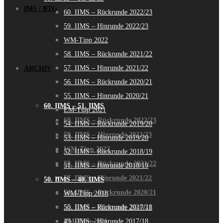
IMS / BTG
60. IIMS – Rückrunde 2022/23
59. IIMS – Hinrunde 2022/23
WM-Tipp 2022
58. IIMS – Rückrunde 2021/22
57. IIMS – Hinrunde 2021/22
ARCHIV
56. IIMS – Rückrunde 2020/21
55. IIMS – Hinrunde 2020/21
60. IIMS – 51. IIMS
EM-Tipp 2021
60. IIMS – Rückrunde 2022/23
54. IIMS – Rückrunde 2019/20
59. IIMS – Hinrunde 2022/23
53. IIMS – Hinrunde 2019/20
WM-Tipp 2022
52. IIMS – Rückrunde 2018/19
58. IIMS – Rückrunde 2021/22
51. IIMS – Hinrunde 2018/19
57. IIMS – Hinrunde 2021/22
50. IIMS – 40. IIMS
56. IIMS – Rückrunde 2020/21
WM-Tipp 2018
55. IIMS – Hinrunde 2020/21
50. IIMS – Rückrunde 2017/18
EM-Tipp 2021
49. IIMS – Hinrunde 2017/18