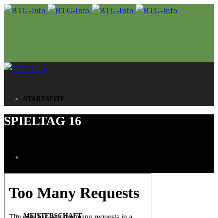
STARTSEITE
SPIELTAG 16
WM-TIPP 2026
MEISTERSCHAFT