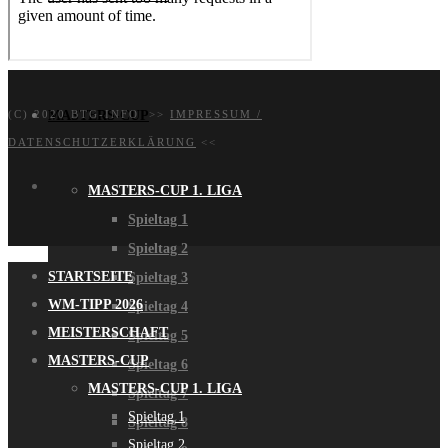
MASTERS-CUP
(C) 2020 BTG-INFO >>
IMPRESSUM /
DATENSCHUTZERKLÄRUNG
<<
MASTERS-CUP 1. LIGA
Spieltag 1
Spieltag 2
STARTSEITE
Spieltag 3
WM-TIPP 2026
Spieltag 4
MEISTERSCHAFT
Spieltag 5
MASTERS-CUP
Spieltag 6
MASTERS-CUP 1. LIGA
Spieltag 7
Spieltag 1
Spieltag 8
Spieltag 2