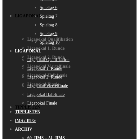
Spieltag 6
LIGAPOKAL
Spieltag 7
Spieltag 8
Spieltag 9
Ligapokal Qualifikation
Spieltag 10
Ligapokal 1. Runde
LIGAPOKAL
Ligapokal 2. Runde
Ligapokal Qualifikation
Ligapokal Viertelfinale
Ligapokal 1. Runde
Ligapokal Halbfinale
Ligapokal 2. Runde
Ligapokal Finale
Ligapokal Viertelfinale
Ligapokal Halbfinale
Ligapokal Finale
TIPPLISTEN
TIPPLISTEN
IMS / BTG
ARCHIV
60. IIMS – 51. IIMS