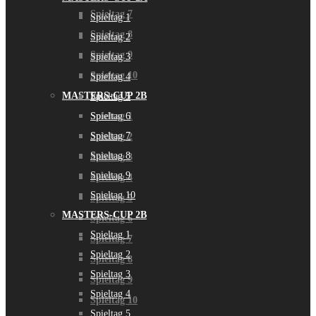
Spieltag 7
Spieltag 1
Spieltag 8
Spieltag 2
Spieltag 9
Spieltag 3
Spieltag 10
Spieltag 4
MASTERS-CUP 2B
Spieltag 5
Spieltag 1
Spieltag 6
Spieltag 7
Spieltag 2
Spieltag 8
Spieltag 3
Spieltag 9
Spieltag 4
Spieltag 10
Spieltag 5
MASTERS-CUP 2B
Spieltag 6
Spieltag 1
Spieltag 7
Spieltag 2
Spieltag 8
Spieltag 3
Spieltag 9
Spieltag 4
Spieltag 10
Spieltag 5