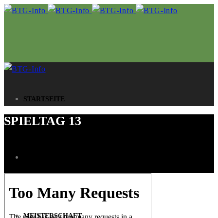
STARTSEITE
SPIELTAG 13
WM-TIPP 2026
MEISTERSCHAFT